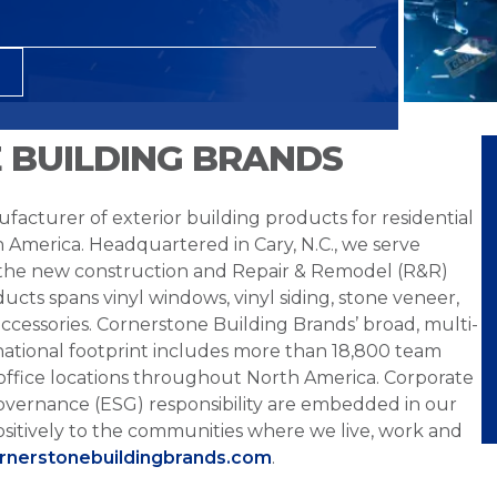
 BUILDING BRANDS
facturer of exterior building products for residential
h America. Headquartered in Cary, N.C., we serve
 the new construction and Repair & Remodel (R&R)
ucts spans vinyl windows, vinyl siding, stone veneer,
ccessories. Cornerstone Building Brands’ broad, multi-
national footprint includes more than 18,800 team
office locations throughout North America. Corporate
overnance (ESG) responsibility are embedded in our
sitively to the communities where we live, work and
ornerstonebuildingbrands.com
.