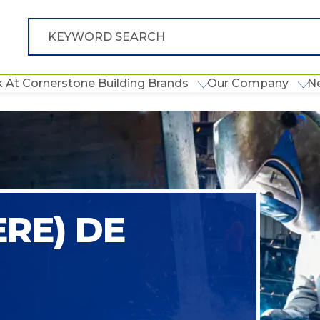
 At Cornerstone Building Brands
Our Company
N
RE) DE