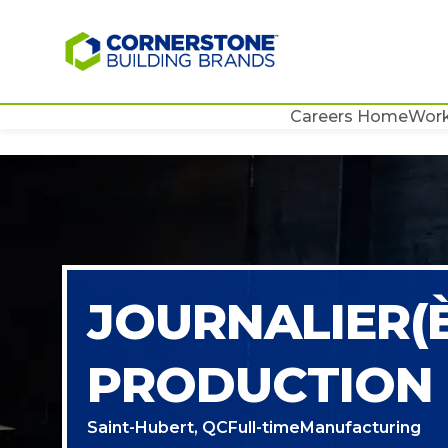
Careers Home
Work
JOURNALIER(È
PRODUCTION
Saint-Hubert, QC
Full-time
Manufacturing